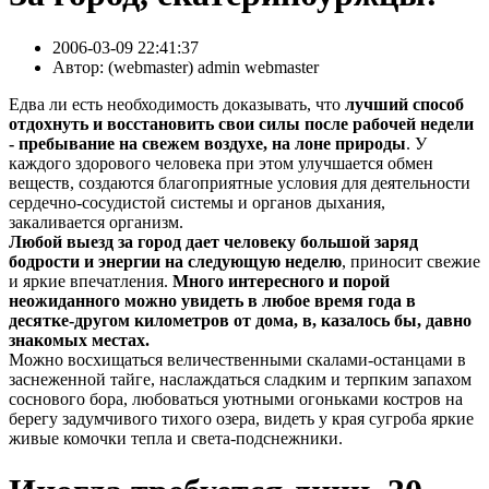
2006-03-09 22:41:37
Автор:
( webmaster) admin webmaster
Едва ли есть необходимость доказывать, что
лучший способ
отдохнуть и восстановить свои силы после рабочей недели
- пребывание на свежем воздухе, на лоне природы
. У
каждого здорового человека при этом улучшается обмен
веществ, создаются благоприятные условия для деятельности
сердечно-сосудистой системы и органов дыхания,
закаливается организм.
Любой выезд за город дает человеку большой заряд
бодрости и энергии на следующую неделю
, приносит свежие
и яркие впечатления.
Много интересного и порой
неожиданного можно увидеть в любое время года в
десятке-другом километров от дома, в, казалось бы, давно
знакомых местах.
Можно восхищаться величественными скалами-останцами в
заснеженной тайге, наслаждаться сладким и терпким запахом
соснового бора, любоваться уютными огоньками костров на
берегу задумчивого тихого озера, видеть у края сугроба яркие
живые комочки тепла и света-подснежники.