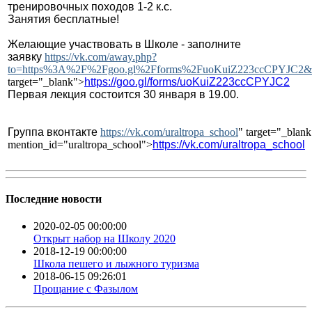
тренировочных походов 1-2 к.с.
Занятия бесплатные!
Желающие участвовать в Школе - заполните
заявку
https://vk.com/away.php?
to=https%3A%2F%2Fgoo.gl%2Fforms%2FuoKuiZ223ccCPYJC2&
target="_blank">
https://goo.gl/forms/uoKuiZ223ccCPYJC2
Первая лекция состоится 30 января в 19.00.
Группа вконтакте
https://vk.com/uraltropa_school
" target="_blank
mention_id="uraltropa_school">
https://vk.com/uraltropa_school
Последние новости
2020-02-05 00:00:00
Открыт набор на Школу 2020
2018-12-19 00:00:00
Школа пешего и лыжного туризма
2018-06-15 09:26:01
Прощание с Фазылом