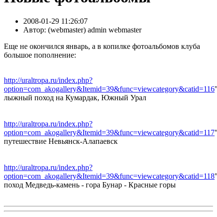
2008-01-29 11:26:07
Автор:
( webmaster) admin webmaster
Еще не окончился январь, а в копилке фотоальбомов клуба
большое пополнение:
http://uraltropa.ru/index.php?
option=com_akogallery&Itemid=39&func=viewcategory&catid=116
лыжный поход на Кумардак, Южный Урал
http://uraltropa.ru/index.php?
option=com_akogallery&Itemid=39&func=viewcategory&catid=117
путешествие Невьянск-Алапаевск
http://uraltropa.ru/index.php?
option=com_akogallery&Itemid=39&func=viewcategory&catid=118
поход Медведь-камень - гора Бунар - Красные горы