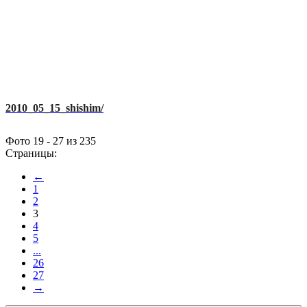
2010_05_15_shishim/
Фото 19 - 27 из 235
Страницы:
←
1
2
3
4
5
...
26
27
→