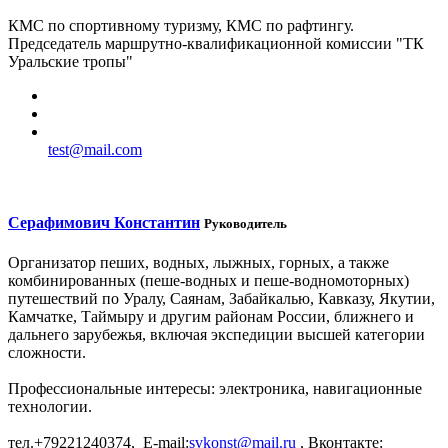
КМС по спортивному туризму, КМС по рафтингу.
Председатель маршрутно-квалификационной комиссии "ТК
Уральские тропы"
test@mail.com
Серафимович Константин
Руководитель
Организатор пеших, водных, лыжных, горных, а также
комбинированных (пеше-водных и пеше-водномоторных)
путешествий по Уралу, Саянам, Забайкалью, Кавказу, Якутии,
Камчатке, Таймыру и другим районам России, ближнего и
дальнего зарубежья, включая экспедиции высшей категории
сложности.
Профессиональные интересы: электроника, навигационные
технологии.
тел.+79221240374, E-mail:
svkonst@mail.ru
, Вконтакте: