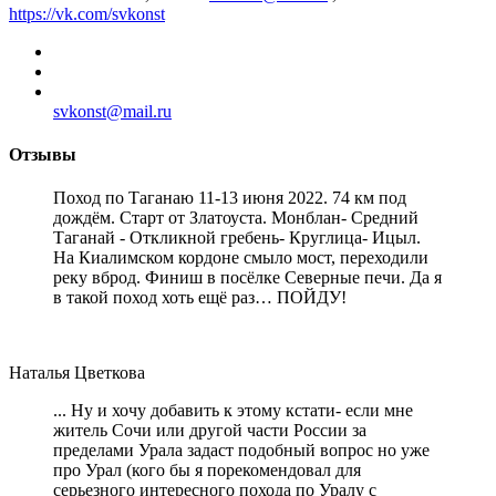
https://vk.com/svkonst
svkonst@mail.ru
Отзывы
Поход по Таганаю 11-13 июня 2022. 74 км под
дождём. Старт от Златоуста. Монблан- Средний
Таганай - Откликной гребень- Круглица- Ицыл.
На Киалимском кордоне смыло мост, переходили
реку вброд. Финиш в посёлке Северные печи. Да я
в такой поход хоть ещё раз… ПОЙДУ!
Наталья Цветкова
... Ну и хочу добавить к этому кстати- если мне
житель Сочи или другой части России за
пределами Урала задаст подобный вопрос но уже
про Урал (кого бы я порекомендовал для
серьезного интересного похода по Уралу с