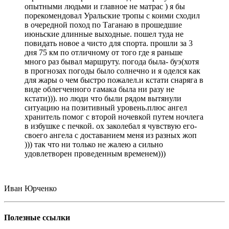
опытными людьми и главное не матрас ) я бы
порекомендовал Уральские тропы с коими сходил
в очередной поход по Таганаю в прошедшие
июньские длинные выходные. пошел туда не
повидать новое а чисто для спорта. прошли за 3
дня 75 км по отличному от того где я раньше
много раз бывал маршруту. погода была- буэ(хотя
в прогнозах погоды было солнечно и я оделся как
для жары о чем быстро пожалел.и кстати снаряга в
виде облегченного гамака была ни разу не
кстати))). но люди что были рядом вытянули
ситуацию на позитивный уровень.плюс ангел
хранитель помог с второй ночевкой путем ночлега
в избушке с печкой. ох заколебал я чувствую его-
своего ангела с доставанием меня из разных жоп
))) так что ни только не жалею а сильно
удовлетворен проведенным временем)))
Иван Юрченко
Полезные ссылки