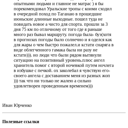
опытными людьми и главное не матрас ) я бы
порекомендовал Уральские тропы с коими сходил
в очередной поход по Таганаю в прошедшие
июньские длинные выходные. пошел туда не
повидать новое а чисто для спорта. прошли за 3
дня 75 км по отличному от того где я раньше
много раз бывал маршруту. погода была- буэ(хотя
в прогнозах погоды было солнечно и я оделся как
для жары о чем быстро пожалел.и кстати снаряга в
виде облегченного гамака была ни разу не
кстати))). но люди что были рядом вытянули
ситуацию на позитивный уровень.плюс ангел
хранитель помог с второй ночевкой путем ночлега
в избушке с печкой. ох заколебал я чувствую его-
своего ангела с доставанием меня из разных жоп
))) так что ни только не жалею а сильно
удовлетворен проведенным временем)))
Иван Юрченко
Полезные ссылки