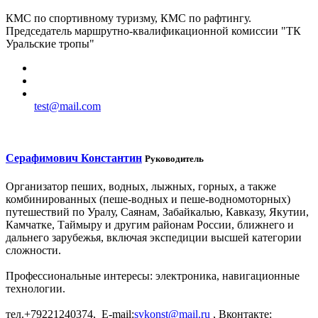
КМС по спортивному туризму, КМС по рафтингу.
Председатель маршрутно-квалификационной комиссии "ТК
Уральские тропы"
test@mail.com
Серафимович Константин
Руководитель
Организатор пеших, водных, лыжных, горных, а также
комбинированных (пеше-водных и пеше-водномоторных)
путешествий по Уралу, Саянам, Забайкалью, Кавказу, Якутии,
Камчатке, Таймыру и другим районам России, ближнего и
дальнего зарубежья, включая экспедиции высшей категории
сложности.
Профессиональные интересы: электроника, навигационные
технологии.
тел.+79221240374, E-mail:
svkonst@mail.ru
, Вконтакте: