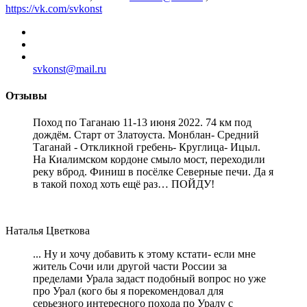
https://vk.com/svkonst
svkonst@mail.ru
Отзывы
Поход по Таганаю 11-13 июня 2022. 74 км под
дождём. Старт от Златоуста. Монблан- Средний
Таганай - Откликной гребень- Круглица- Ицыл.
На Киалимском кордоне смыло мост, переходили
реку вброд. Финиш в посёлке Северные печи. Да я
в такой поход хоть ещё раз… ПОЙДУ!
Наталья Цветкова
... Ну и хочу добавить к этому кстати- если мне
житель Сочи или другой части России за
пределами Урала задаст подобный вопрос но уже
про Урал (кого бы я порекомендовал для
серьезного интересного похода по Уралу с