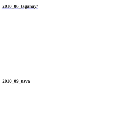
2010_06_taganay/
2010_09_usva