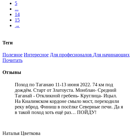
5
...
14
15
→
Теги
Полезное
Интересное
Для професионалов
Для начинающих
Почитать
Отзывы
Поход по Таганаю 11-13 июня 2022. 74 км под
дождём. Старт от Златоуста. Монблан- Средний
Таганай - Откликной гребень- Круглица- Ицыл.
На Киалимском кордоне смыло мост, переходили
реку вброд. Финиш в посёлке Северные печи. Да я
в такой поход хоть ещё раз… ПОЙДУ!
Наталья Цветкова