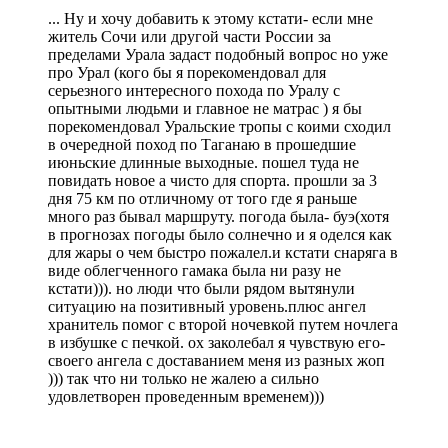
... Ну и хочу добавить к этому кстати- если мне
житель Сочи или другой части России за
пределами Урала задаст подобный вопрос но уже
про Урал (кого бы я порекомендовал для
серьезного интересного похода по Уралу с
опытными людьми и главное не матрас ) я бы
порекомендовал Уральские тропы с коими сходил
в очередной поход по Таганаю в прошедшие
июньские длинные выходные. пошел туда не
повидать новое а чисто для спорта. прошли за 3
дня 75 км по отличному от того где я раньше
много раз бывал маршруту. погода была- буэ(хотя
в прогнозах погоды было солнечно и я оделся как
для жары о чем быстро пожалел.и кстати снаряга в
виде облегченного гамака была ни разу не
кстати))). но люди что были рядом вытянули
ситуацию на позитивный уровень.плюс ангел
хранитель помог с второй ночевкой путем ночлега
в избушке с печкой. ох заколебал я чувствую его-
своего ангела с доставанием меня из разных жоп
))) так что ни только не жалею а сильно
удовлетворен проведенным временем)))