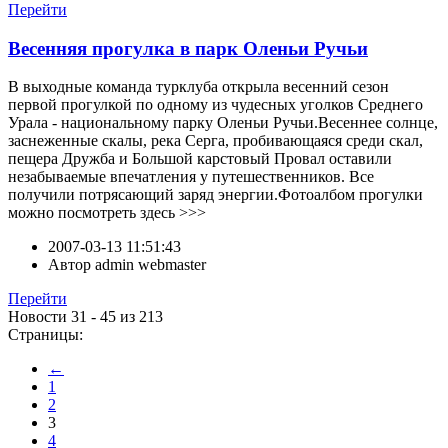
Перейти
Весенняя прогулка в парк Оленьи Ручьи
В выходные команда турклуба открыла весенний сезон
первой прогулкой по одному из чудесных уголков Среднего
Урала - национальному парку Оленьи Ручьи.Весеннее солнце,
заснеженные скалы, река Серга, пробивающаяся среди скал,
пещера Дружба и Большой карстовый Провал оставили
незабываемые впечатления у путешественников. Все
получили потрясающий заряд энергии.Фотоалбом прогулки
можно посмотреть здесь >>>
2007-03-13 11:51:43
Автор
admin webmaster
Перейти
Новости 31 - 45 из 213
Страницы:
←
1
2
3
4