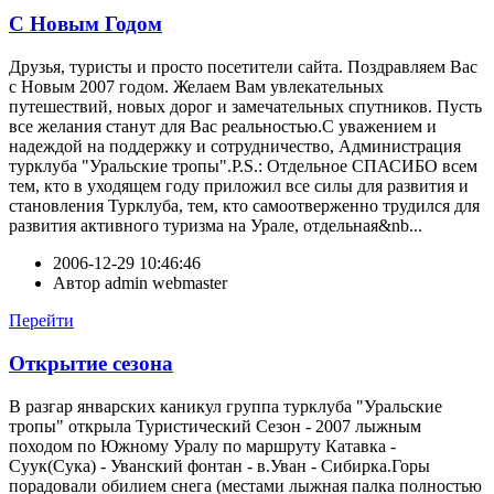
С Новым Годом
Друзья, туристы и просто посетители сайта. Поздравляем Вас
с Новым 2007 годом. Желаем Вам увлекательных
путешествий, новых дорог и замечательных спутников. Пусть
все желания станут для Вас реальностью.С уважением и
надеждой на поддержку и сотрудничество, Администрация
турклуба "Уральские тропы".P.S.: Отдельное СПАСИБО всем
тем, кто в уходящем году приложил все силы для развития и
становления Турклуба, тем, кто самоотверженно трудился для
развития активного туризма на Урале, отдельная&nb...
2006-12-29 10:46:46
Автор
admin webmaster
Перейти
Открытие сезона
В разгар январских каникул группа турклуба "Уральские
тропы" открыла Туристический Сезон - 2007 лыжным
походом по Южному Уралу по маршруту Катавка -
Суук(Сука) - Уванский фонтан - в.Уван - Сибирка.Горы
порадовали обилием снега (местами лыжная палка полностью