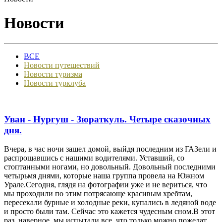
Новости
ВСЕ
Новости путешествий
Новости туризма
Новости турклуба
Уван - Нургуш - Зюраткуль. Четыре сказочных
дня.
Вчера, в час ночи зашел домой, выйдя последним из ГАЗели и
распрощавшись с нашими водителями. Уставший, со
стоптанными ногами, но довольный. Довольный последними
четырьмя днями, которые наша группа провела на Южном
Урале.Сегодня, глядя на фотографии уже и не вериться, что
мы проходили по этим потрясающе красивым хребтам,
пересекали бурные и холодные реки, купались в ледяной воде
и просто были там. Сейчас это кажется чудесным сном.В этот
раз, наверное, мы испытали все, что только можно пожелат...