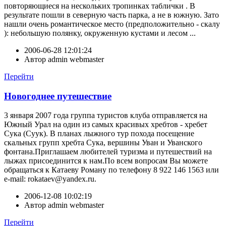
повторяющиеся на нескольких тропинках таблички . В
результате пошли в северную часть парка, а не в южную. Зато
нашли очень романтическое место (предположительно - скалу
): небольшую полянку, окруженную кустами и лесом ...
2006-06-28 12:01:24
Автор
admin webmaster
Перейти
Новогоднее путешествие
3 января 2007 года группа туристов клуба отправляется на
Южный Урал на один из самых красивых хребтов - хребет
Сука (Суук). В планах лыжного тур похода посещение
скальных групп хребта Сука, вершины Уван и Уванского
фонтана.Приглашаем любителей туризма и путешествий на
лыжах присоединится к нам.По всем вопросам Вы можете
обращаться к Катаеву Роману по телефону 8 922 146 1563 или
e-mail: rokataev@yandex.ru.
2006-12-08 10:02:19
Автор
admin webmaster
Перейти