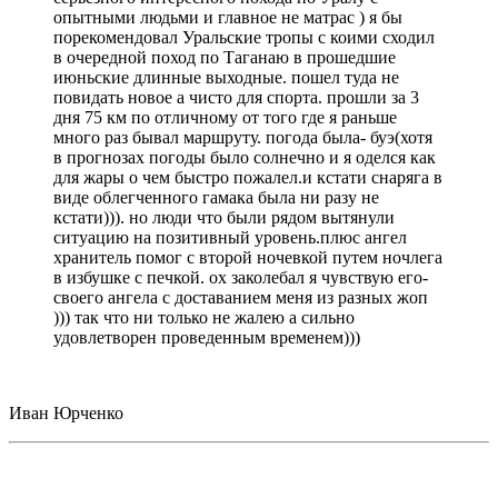
опытными людьми и главное не матрас ) я бы
порекомендовал Уральские тропы с коими сходил
в очередной поход по Таганаю в прошедшие
июньские длинные выходные. пошел туда не
повидать новое а чисто для спорта. прошли за 3
дня 75 км по отличному от того где я раньше
много раз бывал маршруту. погода была- буэ(хотя
в прогнозах погоды было солнечно и я оделся как
для жары о чем быстро пожалел.и кстати снаряга в
виде облегченного гамака была ни разу не
кстати))). но люди что были рядом вытянули
ситуацию на позитивный уровень.плюс ангел
хранитель помог с второй ночевкой путем ночлега
в избушке с печкой. ох заколебал я чувствую его-
своего ангела с доставанием меня из разных жоп
))) так что ни только не жалею а сильно
удовлетворен проведенным временем)))
Иван Юрченко