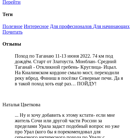
Перейти
Теги
Полезное
Интересное
Для професионалов
Для начинающих
Почитать
Отзывы
Поход по Таганаю 11-13 июня 2022. 74 км под
дождём. Старт от Златоуста. Монблан- Средний
Таганай - Откликной гребень- Круглица- Ицыл.
На Киалимском кордоне смыло мост, переходили
реку вброд. Финиш в посёлке Северные печи. Да я
в такой поход хоть ещё раз… ПОЙДУ!
Наталья Цветкова
... Ну и хочу добавить к этому кстати- если мне
житель Сочи или другой части России за
пределами Урала задаст подобный вопрос но уже
про Урал (кого бы я порекомендовал для
серьезного интересного похода по Уралу с