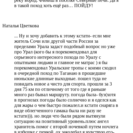
реку вброд. Финиш в посёлке Северные печи. Да я
в такой поход хоть ещё раз… ПОЙДУ!
Наталья Цветкова
... Ну и хочу добавить к этому кстати- если мне
житель Сочи или другой части России за
пределами Урала задаст подобный вопрос но уже
про Урал (кого бы я порекомендовал для
серьезного интересного похода по Уралу с
опытными людьми и главное не матрас ) я бы
порекомендовал Уральские тропы с коими сходил
в очередной поход по Таганаю в прошедшие
июньские длинные выходные. пошел туда не
повидать новое а чисто для спорта. прошли за 3
дня 75 км по отличному от того где я раньше
много раз бывал маршруту. погода была- буэ(хотя
в прогнозах погоды было солнечно и я оделся как
для жары о чем быстро пожалел.и кстати снаряга в
виде облегченного гамака была ни разу не
кстати))). но люди что были рядом вытянули
ситуацию на позитивный уровень.плюс ангел
хранитель помог с второй ночевкой путем ночлега
в избушке с печкой. ох заколебал я чувствую его-