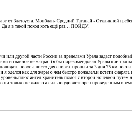
тарт от Златоуста. Монблан- Средний Таганай - Откликной греб
. Да я в такой поход хоть ещё раз… ПОЙДУ!
Сочи или другой части России за пределами Урала задаст подобны
ми и главное не матрас ) я бы порекомендовал Уральские тропы
идать новое а чисто для спорта. прошли за 3 дня 75 км по отл
и я оделся как для жары о чем быстро пожалел.и кстати снаряга в
овень.плюс ангел хранитель помог с второй ночевкой путем ноч
что ни только не жалею а сильно удовлетворен проведенным врем