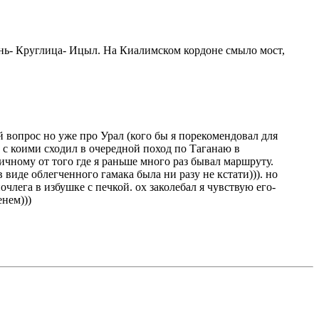
ень- Круглица- Ицыл. На Киалимском кордоне смыло мост,
й вопрос но уже про Урал (кого бы я порекомендовал для
 с коими сходил в очередной поход по Таганаю в
ичному от того где я раньше много раз бывал маршруту.
 виде облегченного гамака была ни разу не кстати))). но
лега в избушке с печкой. ох заколебал я чувствую его-
енем)))