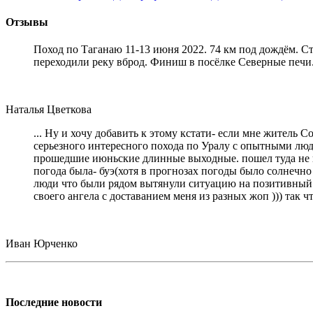
Отзывы
Поход по Таганаю 11-13 июня 2022. 74 км под дождём. С
переходили реку вброд. Финиш в посёлке Северные печи
Наталья Цветкова
... Ну и хочу добавить к этому кстати- если мне житель 
серьезного интересного похода по Уралу с опытными людь
прошедшие июньские длинные выходные. пошел туда не пов
погода была- буэ(хотя в прогнозах погоды было солнечно 
люди что были рядом вытянули ситуацию на позитивный ур
своего ангела с доставанием меня из разных жоп ))) так 
Иван Юрченко
Последние новости